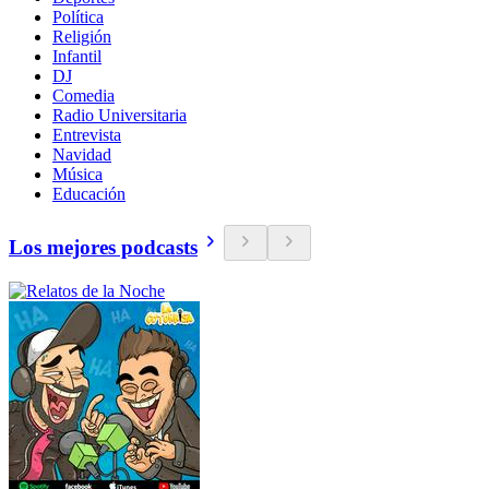
Política
Religión
Infantil
DJ
Comedia
Radio Universitaria
Entrevista
Navidad
Música
Educación
Los mejores podcasts