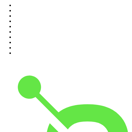
1
.
Relatos de la Noche
2
.
La Cotorrisa
3
.
La Corneta
4
.
Leyendas Legendarias
5
.
DramaMex: Historias que merecen ser escuchadas
6
.
EXTRA ANORMAL
7
.
Penitencia
8
.
Chisme Corporativo
9
.
Las Alucines
10
.
No Son Horas