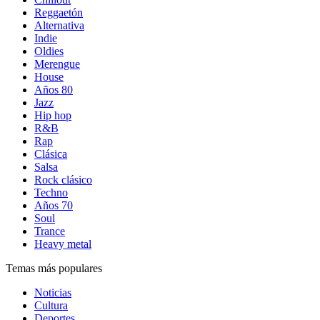
Reggaetón
Alternativa
Indie
Oldies
Merengue
House
Años 80
Jazz
Hip hop
R&B
Rap
Clásica
Salsa
Rock clásico
Techno
Años 70
Soul
Trance
Heavy metal
Temas más populares
Noticias
Cultura
Deportes