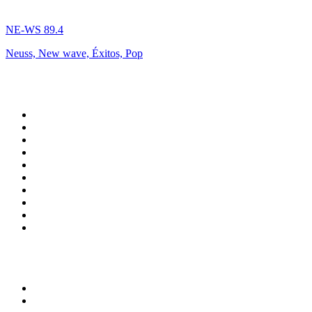
NE-WS 89.4
Neuss, New wave, Éxitos, Pop
Top 100 en
radio.net
1
.
Hits FM 106.1
2
.
Heart London
3
.
Mix 106.5 FM
4
.
La Primera 88.5 Fm
5
.
ANTENNE BAYERN - 2000er Hits
6
.
Radio Uva 90.5 FM
7
.
Q 107
8
.
ROCK ANTENNE - 90er Rock
9
.
Virtual DJ Radio - Clubzone
10
.
Rock 101
Top 100 podcasts en
México
1
.
Relatos de la Noche
2
.
La Cotorrisa