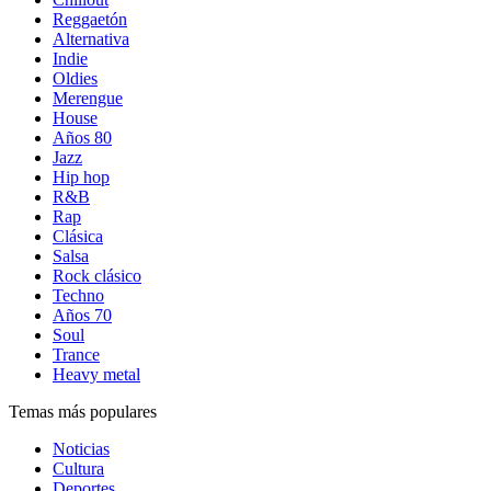
Reggaetón
Alternativa
Indie
Oldies
Merengue
House
Años 80
Jazz
Hip hop
R&B
Rap
Clásica
Salsa
Rock clásico
Techno
Años 70
Soul
Trance
Heavy metal
Temas más populares
Noticias
Cultura
Deportes