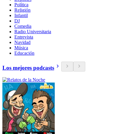
Política
Religión
Infantil
DJ
Comedia
Radio Universitaria
Entrevista
Navidad
Música
Educación
Los mejores podcasts