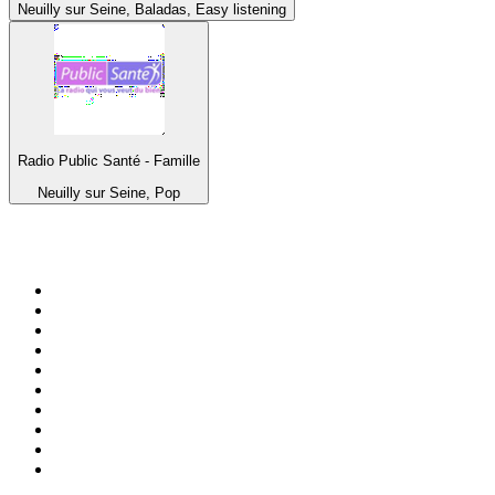
Neuilly sur Seine, Baladas, Easy listening
Radio Public Santé - Famille
Neuilly sur Seine, Pop
Top 100 en
radio.net
1
.
Hits FM 106.1
2
.
Heart London
3
.
Mix 106.5 FM
4
.
La Primera 88.5 Fm
5
.
ANTENNE BAYERN - 2000er Hits
6
.
Radio Uva 90.5 FM
7
.
Q 107
8
.
ROCK ANTENNE - 90er Rock
9
.
Virtual DJ Radio - Clubzone
10
.
Rock 101