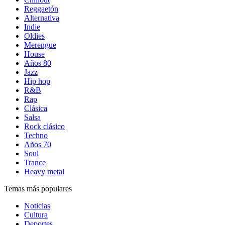
Reggaetón
Alternativa
Indie
Oldies
Merengue
House
Años 80
Jazz
Hip hop
R&B
Rap
Clásica
Salsa
Rock clásico
Techno
Años 70
Soul
Trance
Heavy metal
Temas más populares
Noticias
Cultura
Deportes