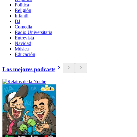
Política
Religión
Infantil
DJ
Comedia
Radio Universitaria
Entrevista
Navidad
Música
Educación
Los mejores podcasts