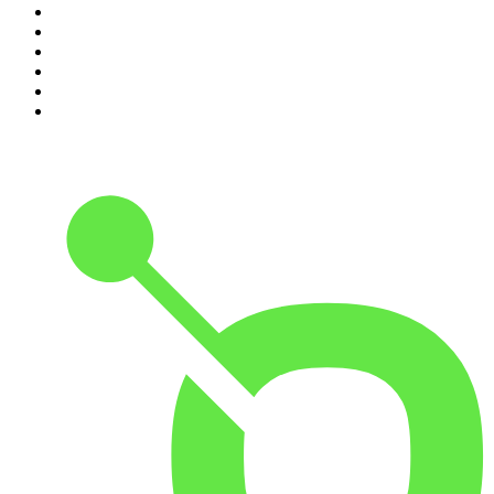
5
.
DramaMex: Historias que merecen ser escuchadas
6
.
EXTRA ANORMAL
7
.
Penitencia
8
.
Chisme Corporativo
9
.
Las Alucines
10
.
No Son Horas