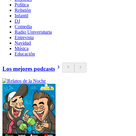
Política
Religión
Infantil
DJ
Comedia
Radio Universitaria
Entrevista
Navidad
Música
Educación
Los mejores podcasts