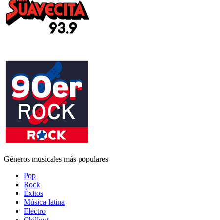
Géneros musicales más populares
Pop
Rock
Éxitos
Música latina
Electro
Chillout