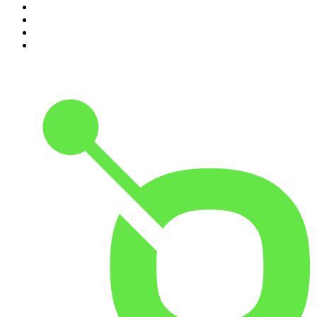
7
.
Chisme Corporativo
8
.
Penitencia
9
.
Las Alucines
10
.
Hermanos de Leche