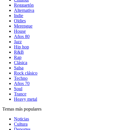
Reggaetón
Alternativa
Indie
Oldies
Merengue
House
Años 80
Jazz
Hip hop
R&B
Rap
Clásica
Salsa
Rock clásico
Techno
Años 70
Soul
Trance
Heavy metal
Temas más populares
Noticias
Cultura
Deportes