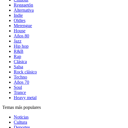
Reggaetón
Alternativa
Indie
Oldies
Merengue
House
Años 80
Jazz
Hip hop
R&B
Rap
Clásica
Salsa
Rock clásico
Techno
Años 70
Soul
Trance
Heavy metal
Temas más populares
Noticias
Cultura
Deportes