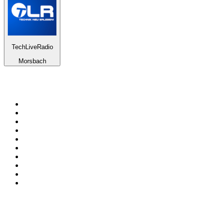
TechLiveRadio
Morsbach
Top 100 en
radio.net
1
.
Hits FM 106.1
2
.
Heart London
3
.
Mix 106.5 FM
4
.
La Primera 88.5 Fm
5
.
ANTENNE BAYERN - 2000er Hits
6
.
Radio Uva 90.5 FM
7
.
Q 107
8
.
ROCK ANTENNE - 90er Rock
9
.
Virtual DJ Radio - Clubzone
10
.
Rock 101
Top 100 podcasts en
México