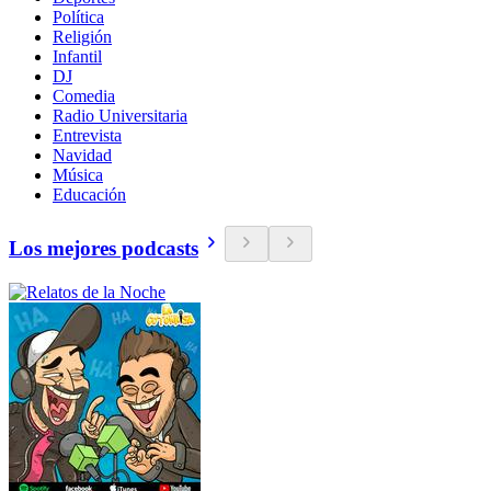
Política
Religión
Infantil
DJ
Comedia
Radio Universitaria
Entrevista
Navidad
Música
Educación
Los mejores podcasts