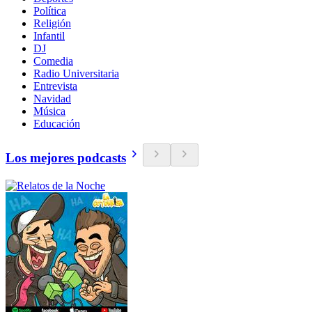
Política
Religión
Infantil
DJ
Comedia
Radio Universitaria
Entrevista
Navidad
Música
Educación
Los mejores podcasts