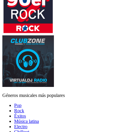
Géneros musicales más populares
Pop
Rock
Éxitos
Música latina
Electro
Chillout