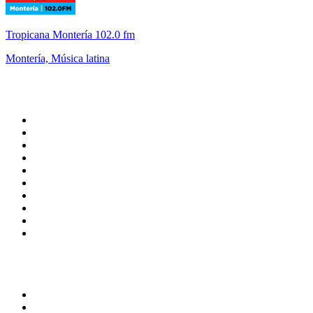
Tropicana Montería 102.0 fm
Montería, Música latina
Top 100 en
radio.net
1
.
Hits FM 106.1
2
.
Mix 106.5 FM
3
.
Heart London
4
.
ANTENNE BAYERN - 2000er Hits
5
.
La Primera 88.5 Fm
6
.
Q 107
7
.
Radio Uva 90.5 FM
8
.
Ministerio W.A.M Radio
9
.
ROCK ANTENNE - 90er Rock
10
.
Virtual DJ Radio - Clubzone
Top 100 podcasts en
México
1
.
Relatos de la Noche
2
.
La Cotorrisa