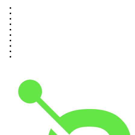
1
.
Relatos de la Noche
2
.
La Cotorrisa
3
.
La Corneta
4
.
Leyendas Legendarias
5
.
EXTRA ANORMAL
6
.
DramaMex: Historias que merecen ser escuchadas
7
.
Penitencia
8
.
Chisme Corporativo
9
.
No Son Horas
10
.
Martha Debayle