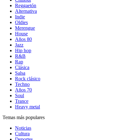
Reggaetón
Alternativa
Indie
Oldies
Merengue
House
Años 80
Jazz
Hip hop
R&B
Rap
Clásica
Salsa
Rock clásico
Techno
Años 70
Soul
Trance
Heavy metal
Temas más populares
Noticias
Cultura
Deportes