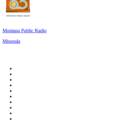
Montana Public Radio
Missoula
Top 100 en
radio.net
1
.
Hits FM 106.1
2
.
Mix 106.5 FM
3
.
La Primera 88.5 Fm
4
.
ANTENNE BAYERN - 2000er Hits
5
.
Heart London
6
.
Q 107
7
.
Radio Uva 90.5 FM
8
.
Ministerio W.A.M Radio
9
.
Virtual DJ Radio - Clubzone
10
.
BAYERN 1
Top 100 podcasts en
México