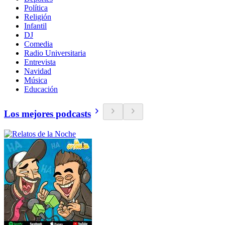
Política
Religión
Infantil
DJ
Comedia
Radio Universitaria
Entrevista
Navidad
Música
Educación
Los mejores podcasts