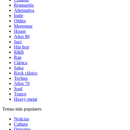
Reggaetón
Alternativa
Indie
Oldies
Merengue
House
Años 80
Jazz
Hip hop
R&B
Rap
Clásica
Salsa
Rock clásico
Techno
Años 70
Soul
Trance
Heavy metal
Temas más populares
Noticias
Cultura
Deportes