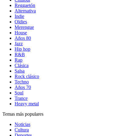
Reggaetón
Alternativa
Indie
Oldies
Merengue
House
Años 80
Jazz
Hip hop
R&B
Rap
Clásica
Salsa
Rock clásico
Techno
Años 70
Soul
Trance
Heavy metal
Temas más populares
Noticias
Cultura
Deportes