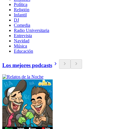
Política
Religión
Infantil
DJ
Comedia
Radio Universitaria
Entrevista
Navidad
Música
Educación
Los mejores podcasts