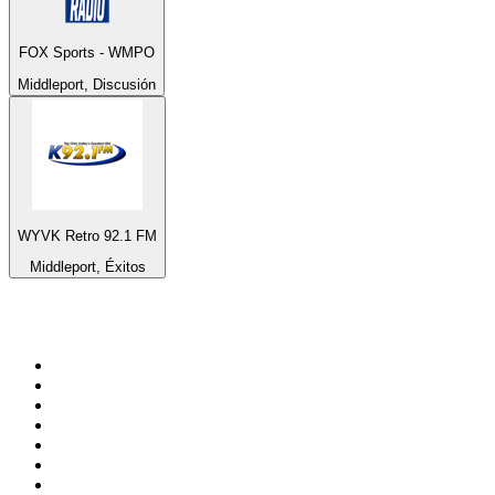
FOX Sports - WMPO
Middleport, Discusión
WYVK Retro 92.1 FM
Middleport, Éxitos
Top 100 en
radio.net
1
.
Hits FM 106.1
2
.
Mix 106.5 FM
3
.
La Primera 88.5 Fm
4
.
ANTENNE BAYERN - 2000er Hits
5
.
Heart London
6
.
Q 107
7
.
Radio Uva 90.5 FM