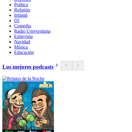
Política
Religión
Infantil
DJ
Comedia
Radio Universitaria
Entrevista
Navidad
Música
Educación
Los mejores podcasts