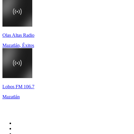
Olas Altas Radio
Mazatlán, Éxitos
Lobos FM 106.7
Mazatlán
Top 100 en
radio.net
1
.
Hits FM 106.1
2
.
Heart London
3
.
Mix 106.5 FM