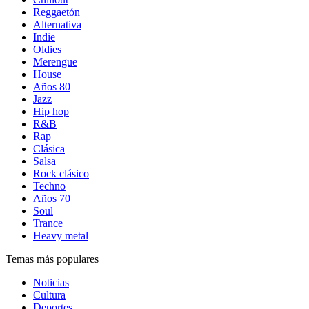
Reggaetón
Alternativa
Indie
Oldies
Merengue
House
Años 80
Jazz
Hip hop
R&B
Rap
Clásica
Salsa
Rock clásico
Techno
Años 70
Soul
Trance
Heavy metal
Temas más populares
Noticias
Cultura
Deportes