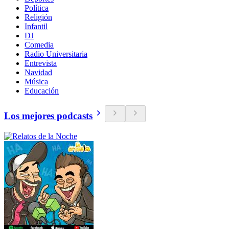
Política
Religión
Infantil
DJ
Comedia
Radio Universitaria
Entrevista
Navidad
Música
Educación
Los mejores podcasts