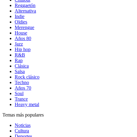
Reggaetón
Alternativa
Indie
Oldies
Merengue
House
Años 80
Jazz
Hip hop
R&B
Rap
Clásica
Salsa
Rock clásico
Techno
Años 70
Soul
Trance
Heavy metal
Temas más populares
Noticias
Cultura
Deportes