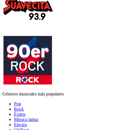
Géneros musicales más populares
Pop
Rock
Éxitos
Música latina
Electro
Chillout