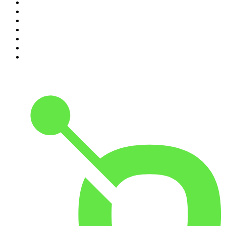
4
.
Leyendas Legendarias
5
.
DramaMex: Historias que merecen ser escuchadas
6
.
EXTRA ANORMAL
7
.
Chisme Corporativo
8
.
Penitencia
9
.
Las Alucines
10
.
Hermanos de Leche