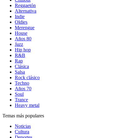
Reggaetón
Alternativa
Indie
Oldies
Merengue
House
Años 80
Jazz
Hip hop
R&B
Rap
Clásica
Salsa
Rock clásico
Techno
Años 70
Soul
Trance
Heavy metal
Temas más populares
Noticias
Cultura
Deportes