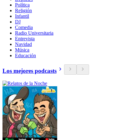
Política
Religión
Infantil
DJ
Comedia
Radio Universitaria
Entrevista
Navidad
Música
Educación
Los mejores podcasts