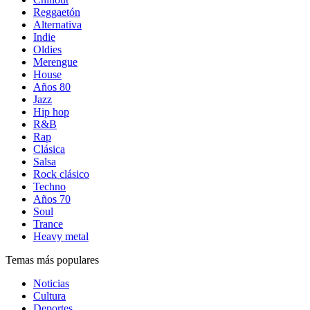
Reggaetón
Alternativa
Indie
Oldies
Merengue
House
Años 80
Jazz
Hip hop
R&B
Rap
Clásica
Salsa
Rock clásico
Techno
Años 70
Soul
Trance
Heavy metal
Temas más populares
Noticias
Cultura
Deportes