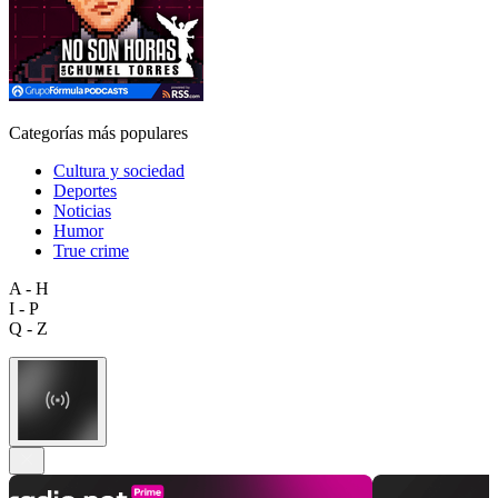
Categorías más populares
Cultura y sociedad
Deportes
Noticias
Humor
True crime
A - H
I - P
Q - Z