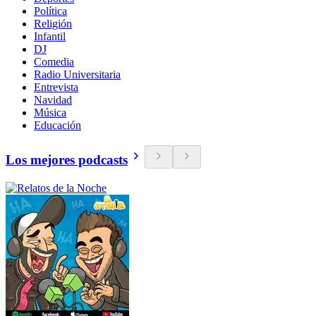
Política
Religión
Infantil
DJ
Comedia
Radio Universitaria
Entrevista
Navidad
Música
Educación
Los mejores podcasts