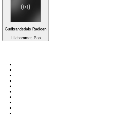
Gudbrandsdals Radioen
Lillehammer, Pop
Top 100 en
radio.net
1
.
Hits FM 106.1
2
.
Heart London
3
.
Mix 106.5 FM
4
.
La Primera 88.5 Fm
5
.
ANTENNE BAYERN - 2000er Hits
6
.
Radio Uva 90.5 FM
7
.
Q 107
8
.
ROCK ANTENNE - 90er Rock
9
.
Virtual DJ Radio - Clubzone
10
.
Rock 101
Top 100 podcasts en
México