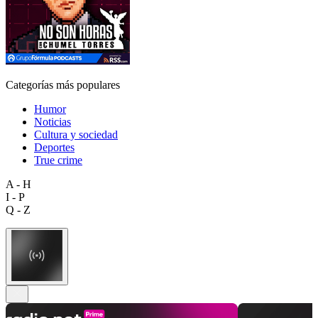
Categorías más populares
Humor
Noticias
Cultura y sociedad
Deportes
True crime
A - H
I - P
Q - Z