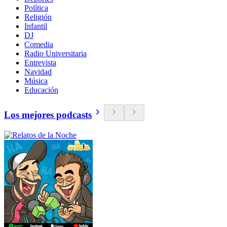
Política
Religión
Infantil
DJ
Comedia
Radio Universitaria
Entrevista
Navidad
Música
Educación
Los mejores podcasts