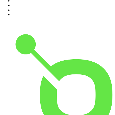
7
.
Penitencia
8
.
Chisme Corporativo
9
.
Las Alucines
10
.
No Son Horas