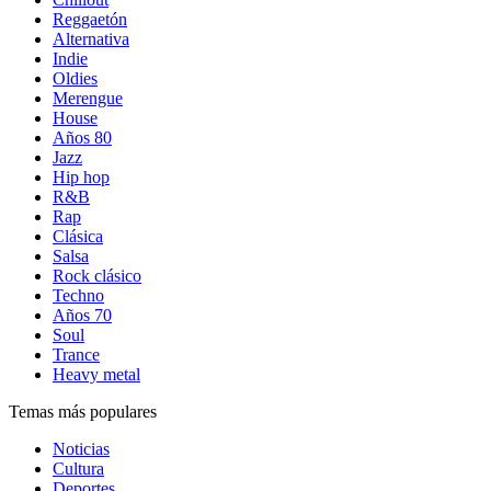
Reggaetón
Alternativa
Indie
Oldies
Merengue
House
Años 80
Jazz
Hip hop
R&B
Rap
Clásica
Salsa
Rock clásico
Techno
Años 70
Soul
Trance
Heavy metal
Temas más populares
Noticias
Cultura
Deportes