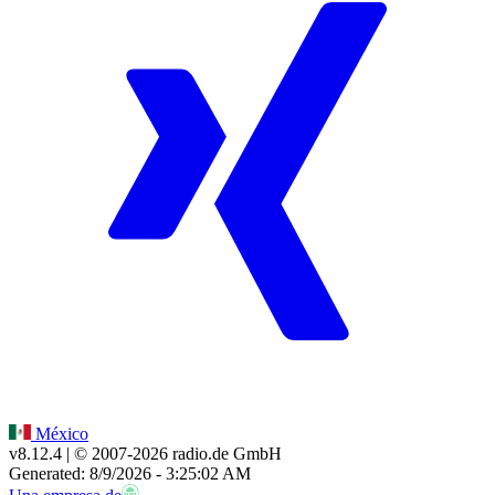
México
v8.12.4
| © 2007-
2026
radio.de GmbH
Generated: 8/9/2026 - 3:25:02 AM