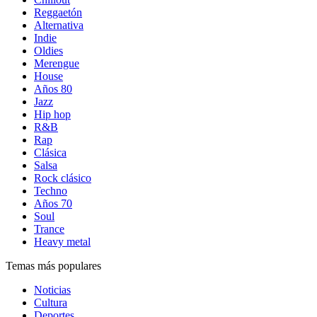
Reggaetón
Alternativa
Indie
Oldies
Merengue
House
Años 80
Jazz
Hip hop
R&B
Rap
Clásica
Salsa
Rock clásico
Techno
Años 70
Soul
Trance
Heavy metal
Temas más populares
Noticias
Cultura
Deportes