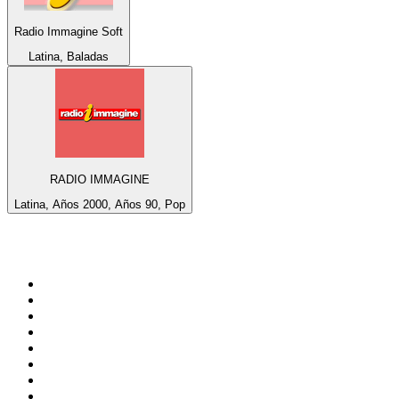
Radio Immagine Soft
Latina, Baladas
RADIO IMMAGINE
Latina, Años 2000, Años 90, Pop
Top 100 en
radio.net
1
.
Hits FM 106.1
2
.
Mix 106.5 FM
3
.
La Primera 88.5 Fm
4
.
ANTENNE BAYERN - 2000er Hits
5
.
Heart London
6
.
Q 107
7
.
Radio Uva 90.5 FM
8
.
Ministerio W.A.M Radio