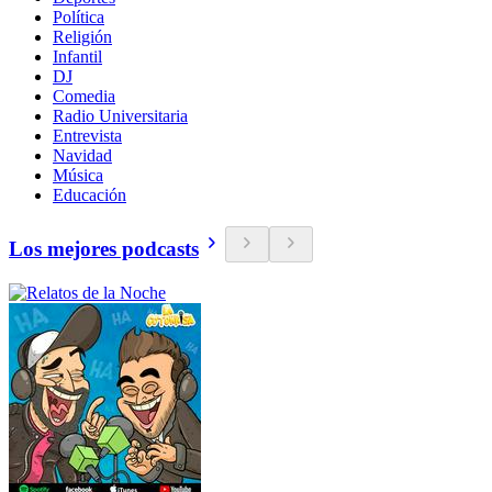
Política
Religión
Infantil
DJ
Comedia
Radio Universitaria
Entrevista
Navidad
Música
Educación
Los mejores podcasts