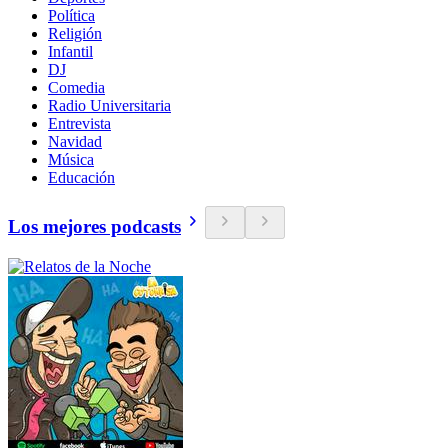
Política
Religión
Infantil
DJ
Comedia
Radio Universitaria
Entrevista
Navidad
Música
Educación
Los mejores podcasts