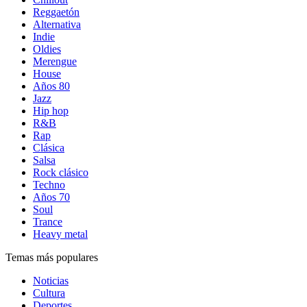
Reggaetón
Alternativa
Indie
Oldies
Merengue
House
Años 80
Jazz
Hip hop
R&B
Rap
Clásica
Salsa
Rock clásico
Techno
Años 70
Soul
Trance
Heavy metal
Temas más populares
Noticias
Cultura
Deportes