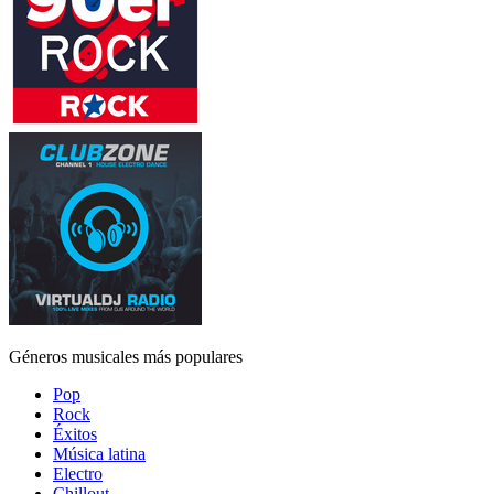
Géneros musicales más populares
Pop
Rock
Éxitos
Música latina
Electro
Chillout