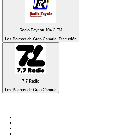
Radio Faycan 104.2 FM
Las Palmas de Gran Canaria, Discusión
7.7 Radio
Las Palmas de Gran Canaria
Top 100 en
radio.net
1
.
Hits FM 106.1
2
.
Mix 106.5 FM
3
.
Heart London
4
.
ANTENNE BAYERN - 2000er Hits