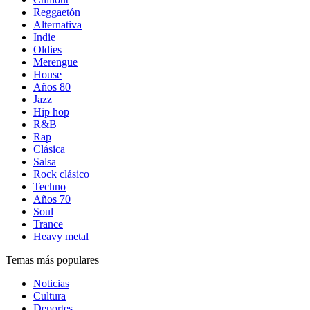
Reggaetón
Alternativa
Indie
Oldies
Merengue
House
Años 80
Jazz
Hip hop
R&B
Rap
Clásica
Salsa
Rock clásico
Techno
Años 70
Soul
Trance
Heavy metal
Temas más populares
Noticias
Cultura
Deportes