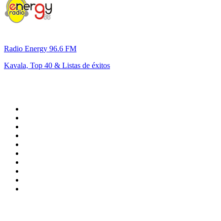
Radio Energy 96.6 FM
Kavala, Top 40 & Listas de éxitos
Top 100 en
radio.net
1
.
Hits FM 106.1
2
.
Heart London
3
.
Mix 106.5 FM
4
.
ANTENNE BAYERN - 2000er Hits
5
.
Radio Uva 90.5 FM
6
.
La Primera 88.5 Fm
7
.
Q 107
8
.
Virtual DJ Radio - Clubzone
9
.
KINT FM - La Suavecita 93.9
10
.
ROCK ANTENNE - 90er Rock
Top 100 podcasts en
México