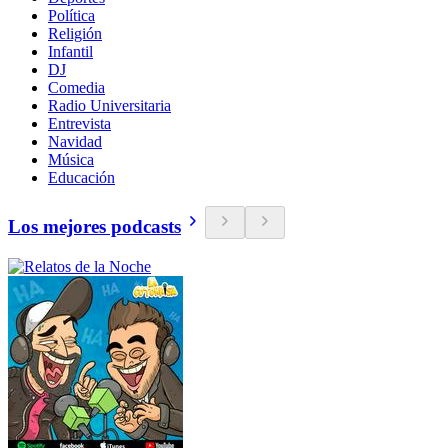
Política
Religión
Infantil
DJ
Comedia
Radio Universitaria
Entrevista
Navidad
Música
Educación
Los mejores podcasts