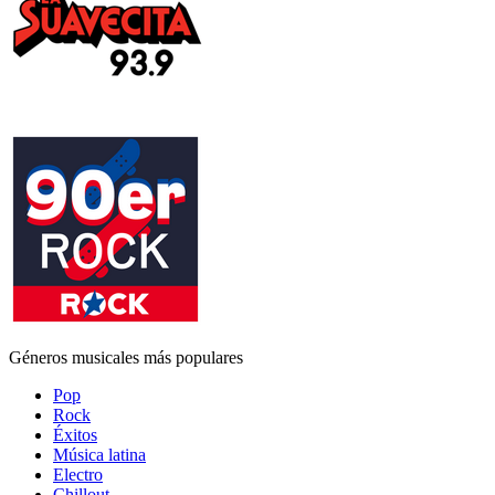
Géneros musicales más populares
Pop
Rock
Éxitos
Música latina
Electro
Chillout