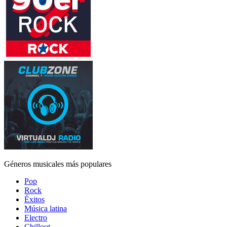
Géneros musicales más populares
Pop
Rock
Éxitos
Música latina
Electro
Chillout