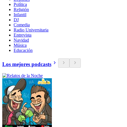
Política
Religión
Infantil
DJ
Comedia
Radio Universitaria
Entrevista
Navidad
Música
Educación
Los mejores podcasts