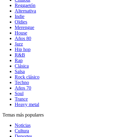
Reggaetón
Alternativa
Indie
Oldies
Merengue
House
Años 80
Jazz
Hip hop
R&B
Rap
Clásica
Salsa
Rock clásico
Techno
Años 70
Soul
Trance
Heavy metal
Temas más populares
Noticias
Cultura
Deportes