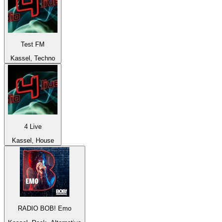
Test FM
Kassel, Techno
4 Live
Kassel, House
RADIO BOB! Emo