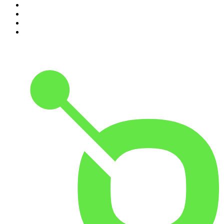
7
.
Penitencia
8
.
Chisme Corporativo
9
.
Las Alucines
10
.
No Son Horas