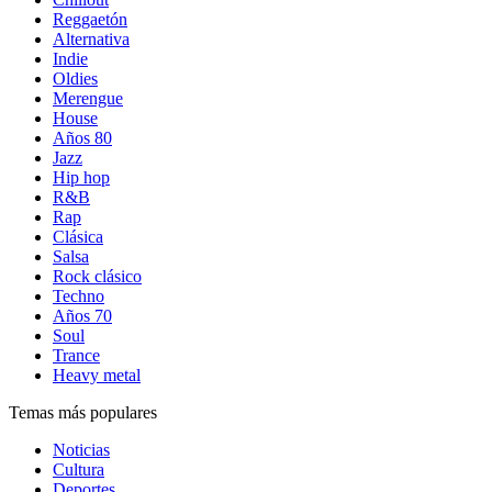
Reggaetón
Alternativa
Indie
Oldies
Merengue
House
Años 80
Jazz
Hip hop
R&B
Rap
Clásica
Salsa
Rock clásico
Techno
Años 70
Soul
Trance
Heavy metal
Temas más populares
Noticias
Cultura
Deportes