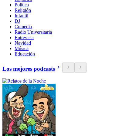
Política
Religión
Infantil
DJ
Comedia
Radio Universitaria
Entrevista
Navidad
Música
Educación
Los mejores podcasts