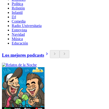
Política
Religión
Infantil
DJ
Comedia
Radio Universitaria
Entrevista
Navidad
Música
Educación
Los mejores podcasts