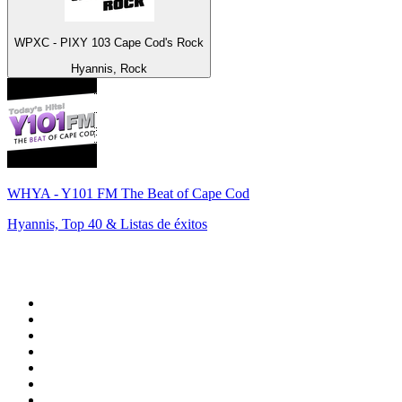
WPXC - PIXY 103 Cape Cod's Rock
Hyannis, Rock
WHYA - Y101 FM The Beat of Cape Cod
Hyannis, Top 40 & Listas de éxitos
Top 100 en
radio.net
1
.
Hits FM 106.1
2
.
ANTENNE BAYERN - 2000er Hits
3
.
Heart London
4
.
Radio Uva 90.5 FM
5
.
Mix 106.5 FM
6
.
ROCK ANTENNE - 90er Rock
7
.
Q 107