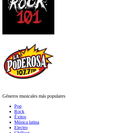
Géneros musicales más populares
Pop
Rock
Éxitos
Música latina
Electro
Chillout