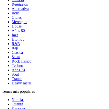
Reggaetón
Alternativa
Indie
Oldies
Merengue
House
Años 80
Jazz
Hip hop
R&B
Rap
Clásica
Salsa
Rock clásico
Techno
Años 70
Soul
Trance
Heavy metal
Temas más populares
Noticias
Cultura
Deportes