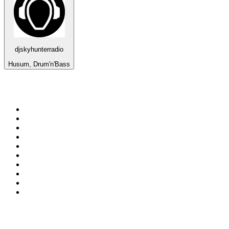
djskyhunterradio
Husum, Drum'n'Bass
Top 100 en
radio.net
1
.
Hits FM 106.1
2
.
Mix 106.5 FM
3
.
Heart London
4
.
ANTENNE BAYERN - 2000er Hits
5
.
La Primera 88.5 Fm
6
.
Q 107
7
.
Radio Uva 90.5 FM
8
.
Ministerio W.A.M Radio
9
.
ROCK ANTENNE - 90er Rock
10
.
Virtual DJ Radio - Clubzone
Top 100 podcasts en
México