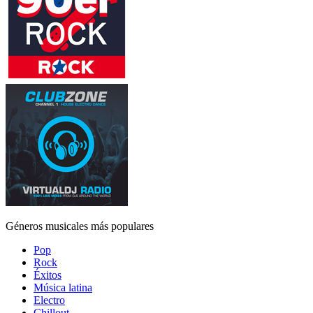
Géneros musicales más populares
Pop
Rock
Éxitos
Música latina
Electro
Chillout