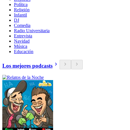
Política
Religión
Infantil
DJ
Comedia
Radio Universitaria
Entrevista
Navidad
Música
Educación
Los mejores podcasts