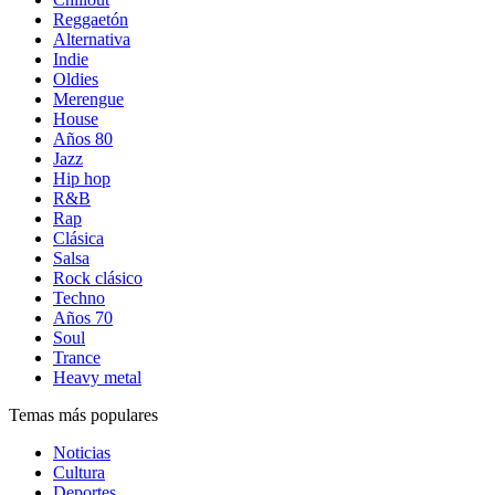
Reggaetón
Alternativa
Indie
Oldies
Merengue
House
Años 80
Jazz
Hip hop
R&B
Rap
Clásica
Salsa
Rock clásico
Techno
Años 70
Soul
Trance
Heavy metal
Temas más populares
Noticias
Cultura
Deportes