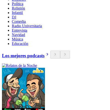
Política
Religión
Infantil
DJ
Comedia
Radio Universitaria
Entrevista
Navidad
Música
Educación
Los mejores podcasts