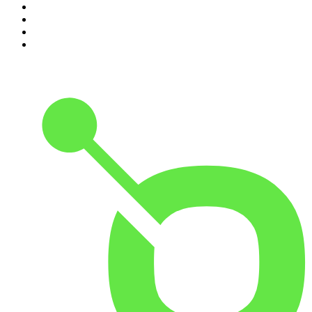
7
.
Penitencia
8
.
Hermanos de Leche
9
.
Las Alucines
10
.
Martha Debayle