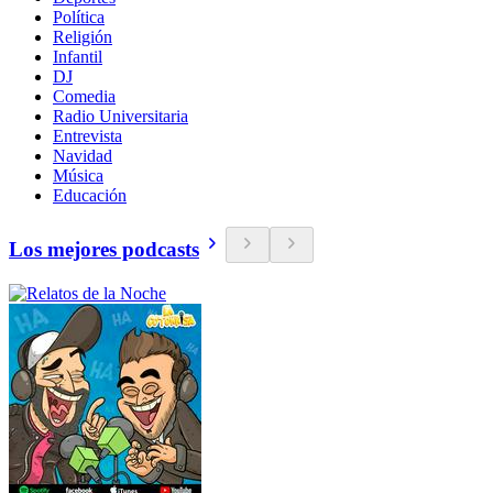
Política
Religión
Infantil
DJ
Comedia
Radio Universitaria
Entrevista
Navidad
Música
Educación
Los mejores podcasts