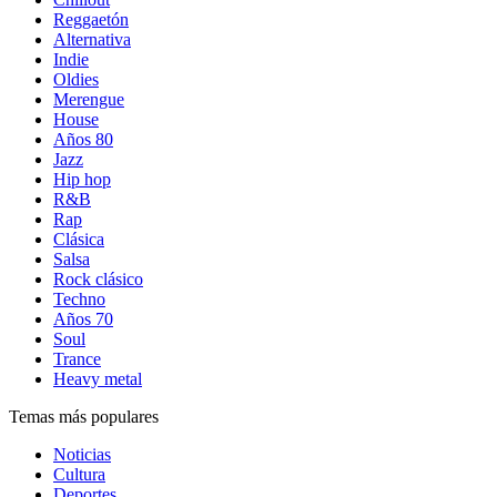
Reggaetón
Alternativa
Indie
Oldies
Merengue
House
Años 80
Jazz
Hip hop
R&B
Rap
Clásica
Salsa
Rock clásico
Techno
Años 70
Soul
Trance
Heavy metal
Temas más populares
Noticias
Cultura
Deportes