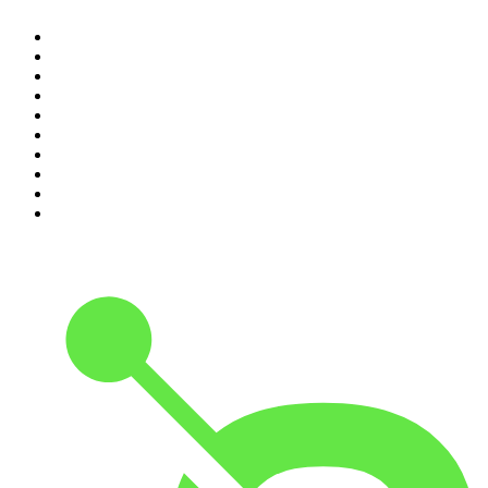
1
.
Relatos de la Noche
2
.
La Cotorrisa
3
.
La Corneta
4
.
Leyendas Legendarias
5
.
DramaMex: Historias que merecen ser escuchadas
6
.
EXTRA ANORMAL
7
.
Penitencia
8
.
Chisme Corporativo
9
.
Las Alucines
10
.
No Son Horas