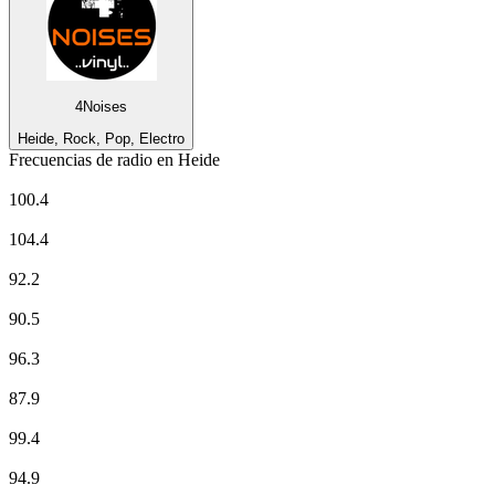
4Noises
Heide, Rock, Pop, Electro
Frecuencias de radio en Heide
delta radio
100.4
Deutschlandfunk
104.4
Deutschlandfunk Kultur
92.2
NDR 1 Welle Nord - Region Heide
90.5
NDR 2
96.3
NDR Info - Region Niedersachsen
87.9
NDR Kultur
99.4
N-JOY
94.9