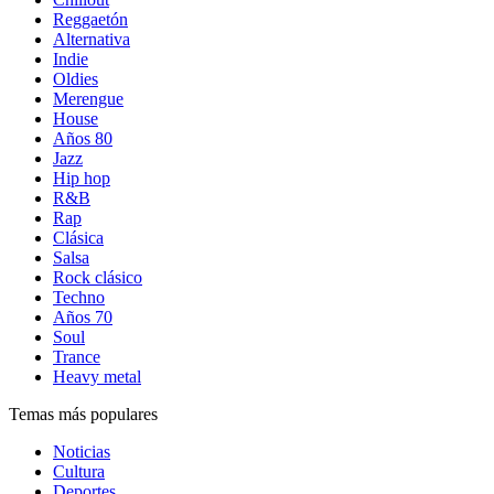
Reggaetón
Alternativa
Indie
Oldies
Merengue
House
Años 80
Jazz
Hip hop
R&B
Rap
Clásica
Salsa
Rock clásico
Techno
Años 70
Soul
Trance
Heavy metal
Temas más populares
Noticias
Cultura
Deportes