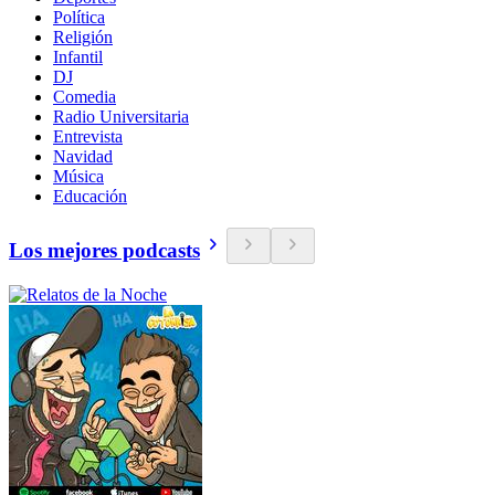
Política
Religión
Infantil
DJ
Comedia
Radio Universitaria
Entrevista
Navidad
Música
Educación
Los mejores podcasts