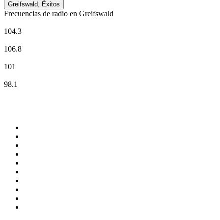
Greifswald, Éxitos
Frecuencias de radio en Greifswald
Deutschlandfunk
104.3
Deutschlandfunk Kultur
106.8
NDR 1 Radio MV - Region Schwerin
101
radio 98eins
98.1
Top 100 en
radio.net
1
.
Hits FM 106.1
2
.
Mix 106.5 FM
3
.
La Primera 88.5 Fm
4
.
ANTENNE BAYERN - 2000er Hits
5
.
Heart London
6
.
Q 107
7
.
Radio Uva 90.5 FM
8
.
Ministerio W.A.M Radio
9
.
Virtual DJ Radio - Clubzone
10
.
BAYERN 1