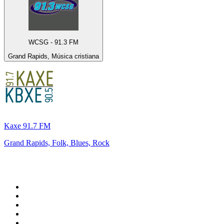
WCSG - 91.3 FM
Grand Rapids, Música cristiana
Kaxe 91.7 FM
Grand Rapids, Folk, Blues, Rock
Top 100 en
radio.net
1
.
Hits FM 106.1
2
.
ANTENNE BAYERN - 2000er Hits
3
.
Heart London
4
.
Radio Uva 90.5 FM
5
.
Mix 106.5 FM