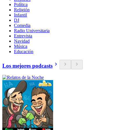
Política
Religión
Infantil
DJ
Comedia
Radio Universitaria
Entrevista
Navidad
Música
Educación
Los mejores podcasts