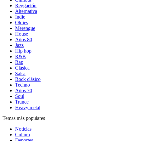
Reggaetón
Alternativa
Indie
Oldies
Merengue
House
Años 80
Jazz
Hip hop
R&B
Rap
Clásica
Salsa
Rock clásico
Techno
Años 70
Soul
Trance
Heavy metal
Temas más populares
Noticias
Cultura
Deportes