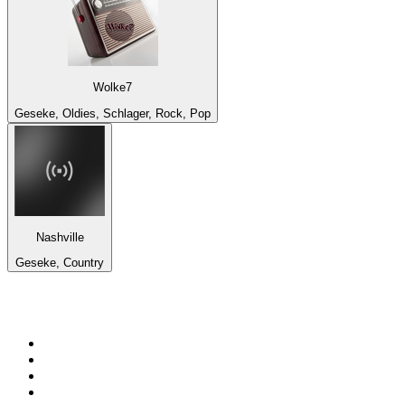
Wolke7
Geseke, Oldies, Schlager, Rock, Pop
Nashville
Geseke, Country
Top 100 en
radio.net
1
.
Hits FM 106.1
2
.
Mix 106.5 FM
3
.
La Primera 88.5 Fm
4
.
ANTENNE BAYERN - 2000er Hits