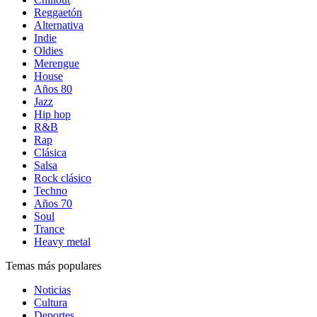
Reggaetón
Alternativa
Indie
Oldies
Merengue
House
Años 80
Jazz
Hip hop
R&B
Rap
Clásica
Salsa
Rock clásico
Techno
Años 70
Soul
Trance
Heavy metal
Temas más populares
Noticias
Cultura
Deportes