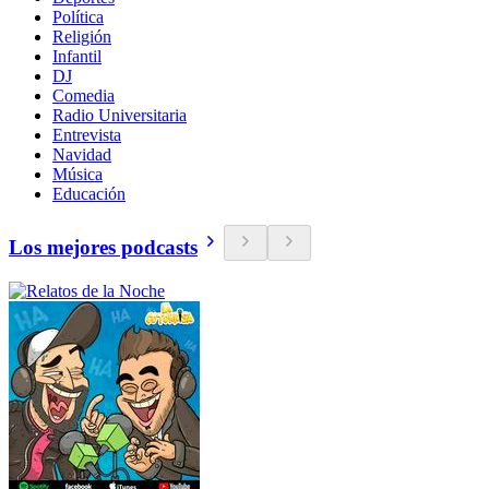
Política
Religión
Infantil
DJ
Comedia
Radio Universitaria
Entrevista
Navidad
Música
Educación
Los mejores podcasts