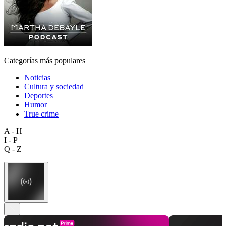
Categorías más populares
Noticias
Cultura y sociedad
Deportes
Humor
True crime
A - H
I - P
Q - Z