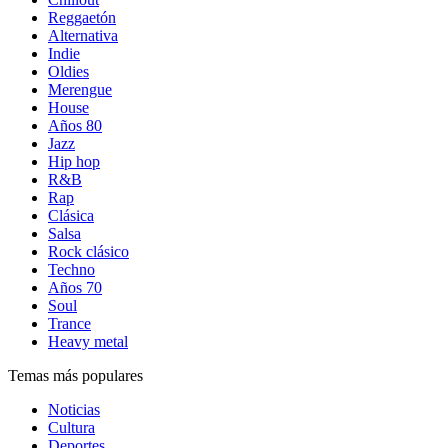
Reggaetón
Alternativa
Indie
Oldies
Merengue
House
Años 80
Jazz
Hip hop
R&B
Rap
Clásica
Salsa
Rock clásico
Techno
Años 70
Soul
Trance
Heavy metal
Temas más populares
Noticias
Cultura
Deportes