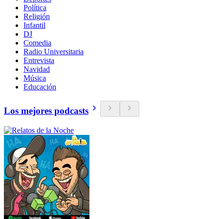
Política
Religión
Infantil
DJ
Comedia
Radio Universitaria
Entrevista
Navidad
Música
Educación
Los mejores podcasts