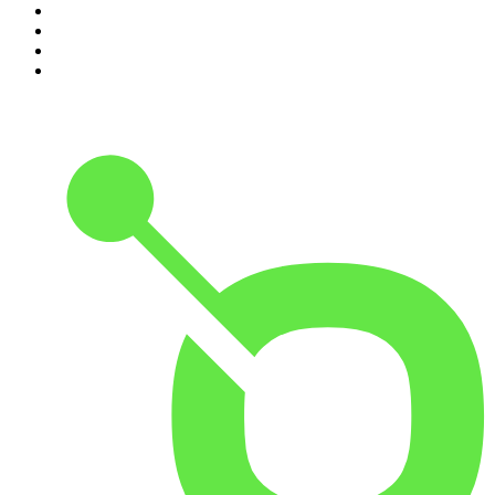
7
.
Penitencia
8
.
Chisme Corporativo
9
.
No Son Horas
10
.
Martha Debayle