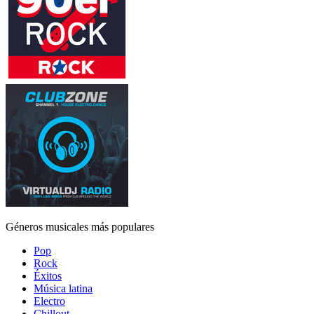
Géneros musicales más populares
Pop
Rock
Éxitos
Música latina
Electro
Chillout