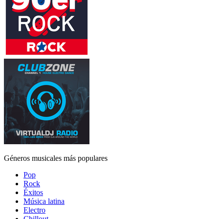
Géneros musicales más populares
Pop
Rock
Éxitos
Música latina
Electro
Chillout