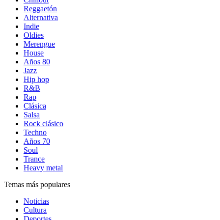
Reggaetón
Alternativa
Indie
Oldies
Merengue
House
Años 80
Jazz
Hip hop
R&B
Rap
Clásica
Salsa
Rock clásico
Techno
Años 70
Soul
Trance
Heavy metal
Temas más populares
Noticias
Cultura
Deportes