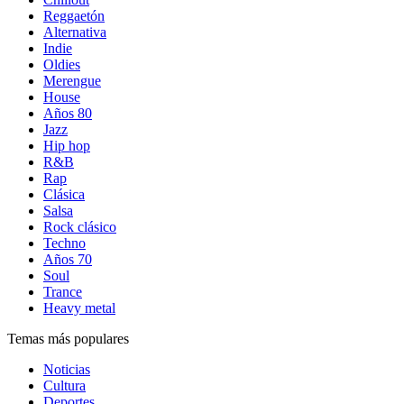
Reggaetón
Alternativa
Indie
Oldies
Merengue
House
Años 80
Jazz
Hip hop
R&B
Rap
Clásica
Salsa
Rock clásico
Techno
Años 70
Soul
Trance
Heavy metal
Temas más populares
Noticias
Cultura
Deportes