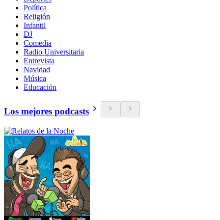
Política
Religión
Infantil
DJ
Comedia
Radio Universitaria
Entrevista
Navidad
Música
Educación
Los mejores podcasts