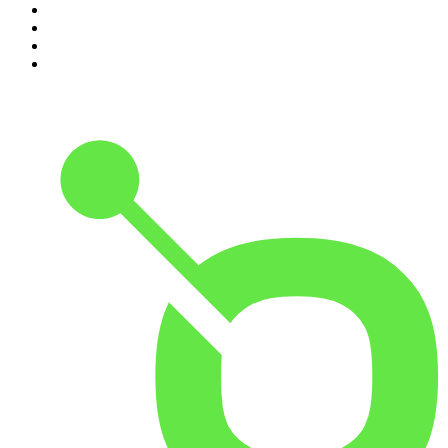
7
.
Penitencia
8
.
Hermanos de Leche
9
.
Las Alucines
10
.
Martha Debayle