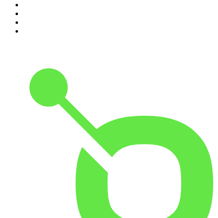
7
.
Penitencia
8
.
Chisme Corporativo
9
.
Las Alucines
10
.
No Son Horas