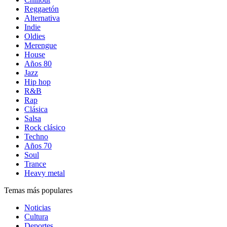
Reggaetón
Alternativa
Indie
Oldies
Merengue
House
Años 80
Jazz
Hip hop
R&B
Rap
Clásica
Salsa
Rock clásico
Techno
Años 70
Soul
Trance
Heavy metal
Temas más populares
Noticias
Cultura
Deportes