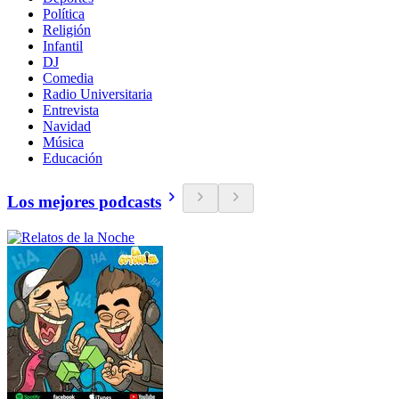
Política
Religión
Infantil
DJ
Comedia
Radio Universitaria
Entrevista
Navidad
Música
Educación
Los mejores podcasts