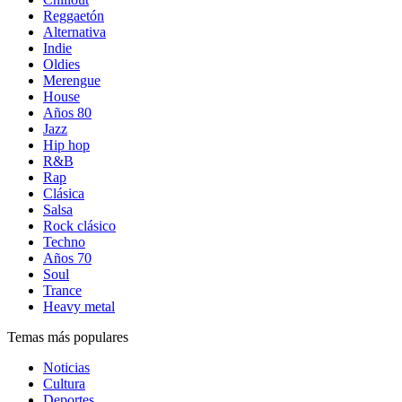
Reggaetón
Alternativa
Indie
Oldies
Merengue
House
Años 80
Jazz
Hip hop
R&B
Rap
Clásica
Salsa
Rock clásico
Techno
Años 70
Soul
Trance
Heavy metal
Temas más populares
Noticias
Cultura
Deportes