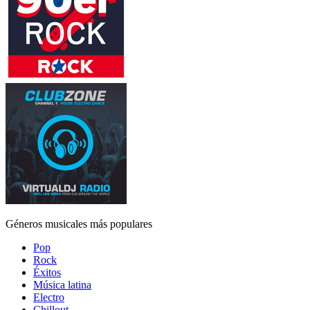
Géneros musicales más populares
Pop
Rock
Éxitos
Música latina
Electro
Chillout