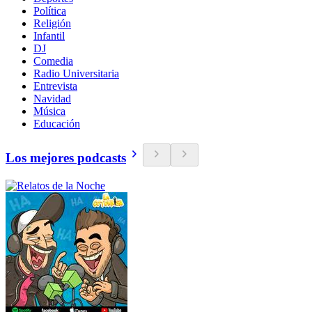
Política
Religión
Infantil
DJ
Comedia
Radio Universitaria
Entrevista
Navidad
Música
Educación
Los mejores podcasts