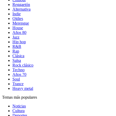
Reggaetón
Alternativa
Indie
Oldies
Merengue
House
Años 80
Jazz
Hip hop
R&B
Rap
Clásica
Salsa
Rock clásico
Techno
Años 70
Soul
Trance
Heavy metal
Temas más populares
Noticias
Cultura
Deportes