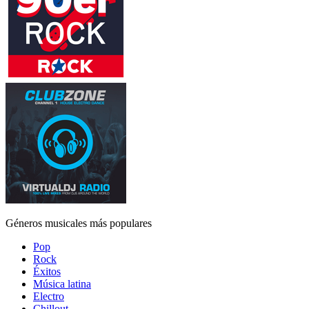
Géneros musicales más populares
Pop
Rock
Éxitos
Música latina
Electro
Chillout