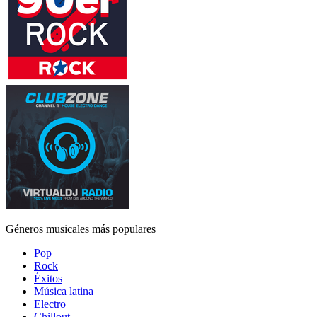
Géneros musicales más populares
Pop
Rock
Éxitos
Música latina
Electro
Chillout