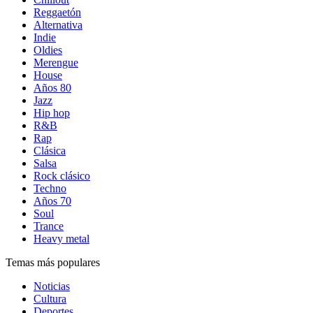
Reggaetón
Alternativa
Indie
Oldies
Merengue
House
Años 80
Jazz
Hip hop
R&B
Rap
Clásica
Salsa
Rock clásico
Techno
Años 70
Soul
Trance
Heavy metal
Temas más populares
Noticias
Cultura
Deportes