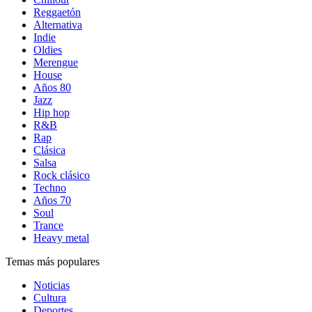
Reggaetón
Alternativa
Indie
Oldies
Merengue
House
Años 80
Jazz
Hip hop
R&B
Rap
Clásica
Salsa
Rock clásico
Techno
Años 70
Soul
Trance
Heavy metal
Temas más populares
Noticias
Cultura
Deportes