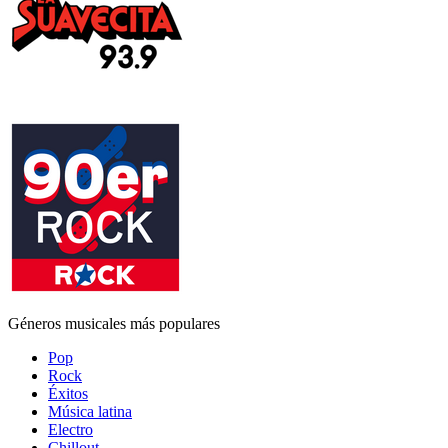
Géneros musicales más populares
Pop
Rock
Éxitos
Música latina
Electro
Chillout