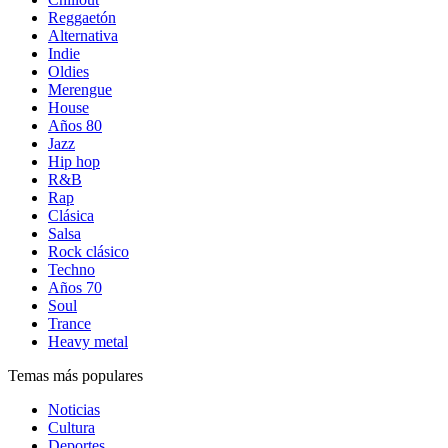
Reggaetón
Alternativa
Indie
Oldies
Merengue
House
Años 80
Jazz
Hip hop
R&B
Rap
Clásica
Salsa
Rock clásico
Techno
Años 70
Soul
Trance
Heavy metal
Temas más populares
Noticias
Cultura
Deportes