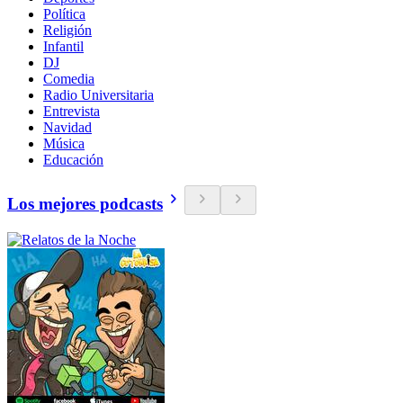
Política
Religión
Infantil
DJ
Comedia
Radio Universitaria
Entrevista
Navidad
Música
Educación
Los mejores podcasts