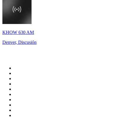
KHOW 630 AM
Denver, Discusión
Top 100 en
radio.net
1
.
Hits FM 106.1
2
.
Heart London
3
.
Mix 106.5 FM
4
.
La Primera 88.5 Fm
5
.
ANTENNE BAYERN - 2000er Hits
6
.
Radio Uva 90.5 FM
7
.
Q 107
8
.
ROCK ANTENNE - 90er Rock
9
.
Virtual DJ Radio - Clubzone
10
.
Rock 101
Top 100 podcasts en
México