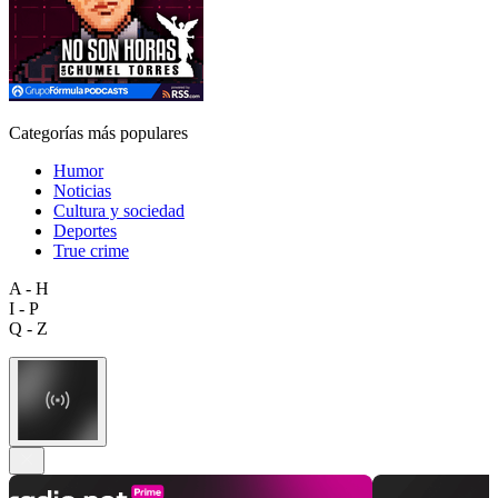
Categorías más populares
Humor
Noticias
Cultura y sociedad
Deportes
True crime
A - H
I - P
Q - Z