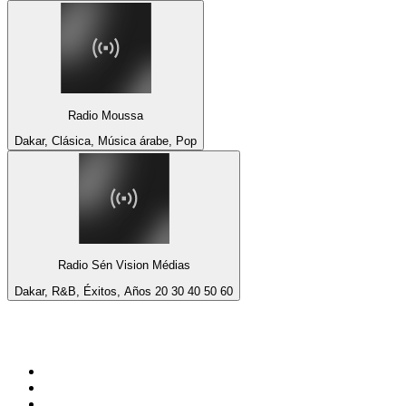
Radio Moussa
Dakar, Clásica, Música árabe, Pop
Radio Sén Vision Médias
Dakar, R&B, Éxitos, Años 20 30 40 50 60
Top 100 en
radio.net
1
.
Hits FM 106.1
2
.
Heart London
3
.
Mix 106.5 FM