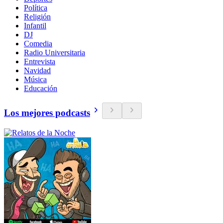
Política
Religión
Infantil
DJ
Comedia
Radio Universitaria
Entrevista
Navidad
Música
Educación
Los mejores podcasts