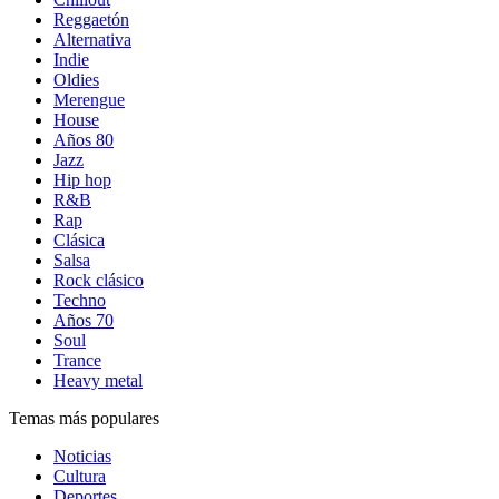
Reggaetón
Alternativa
Indie
Oldies
Merengue
House
Años 80
Jazz
Hip hop
R&B
Rap
Clásica
Salsa
Rock clásico
Techno
Años 70
Soul
Trance
Heavy metal
Temas más populares
Noticias
Cultura
Deportes