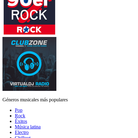
Géneros musicales más populares
Pop
Rock
Éxitos
Música latina
Electro
Chillout