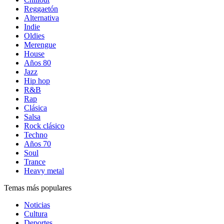
Reggaetón
Alternativa
Indie
Oldies
Merengue
House
Años 80
Jazz
Hip hop
R&B
Rap
Clásica
Salsa
Rock clásico
Techno
Años 70
Soul
Trance
Heavy metal
Temas más populares
Noticias
Cultura
Deportes