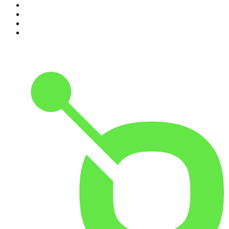
7
.
Penitencia
8
.
Chisme Corporativo
9
.
Las Alucines
10
.
No Son Horas