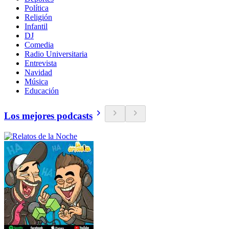
Política
Religión
Infantil
DJ
Comedia
Radio Universitaria
Entrevista
Navidad
Música
Educación
Los mejores podcasts