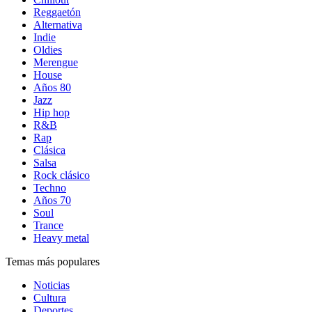
Reggaetón
Alternativa
Indie
Oldies
Merengue
House
Años 80
Jazz
Hip hop
R&B
Rap
Clásica
Salsa
Rock clásico
Techno
Años 70
Soul
Trance
Heavy metal
Temas más populares
Noticias
Cultura
Deportes