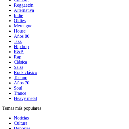
Reggaetón
Alternativa
Indie
Oldies
Merengue
House
Años 80
Jazz
Hip hop
R&B
Rap
Clásica
Salsa
Rock clásico
Techno
Años 70
Soul
Trance
Heavy metal
Temas más populares
Noticias
Cultura
Deportes