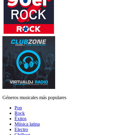
Géneros musicales más populares
Pop
Rock
Éxitos
Música latina
Electro
Chillout