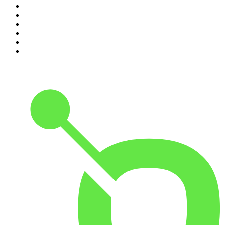
5
.
EXTRA ANORMAL
6
.
Las Alucines
7
.
Hermanos de Leche
8
.
DramaMex: Historias que merecen ser escuchadas
9
.
Penitencia
10
.
Martha Debayle