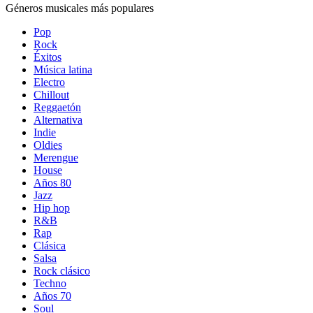
Géneros musicales más populares
Pop
Rock
Éxitos
Música latina
Electro
Chillout
Reggaetón
Alternativa
Indie
Oldies
Merengue
House
Años 80
Jazz
Hip hop
R&B
Rap
Clásica
Salsa
Rock clásico
Techno
Años 70
Soul