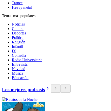
Trance
Heavy metal
Temas más populares
Noticias
Cultura
Deportes
Política
Religión
Infantil
DJ
Comedia
Radio Universitaria
Entrevista
Navidad
Música
Educación
Los mejores podcasts