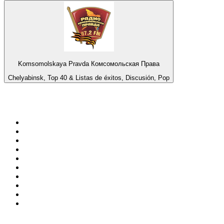
Komsomolskaya Pravda Комсомольская Права
Chelyabinsk, Top 40 & Listas de éxitos, Discusión, Pop
Top 100 en
radio.net
1
.
Hits FM 106.1
2
.
Mix 106.5 FM
3
.
La Primera 88.5 Fm
4
.
ANTENNE BAYERN - 2000er Hits
5
.
Heart London
6
.
Q 107
7
.
Radio Uva 90.5 FM
8
.
Ministerio W.A.M Radio
9
.
Virtual DJ Radio - Clubzone
10
.
BAYERN 1