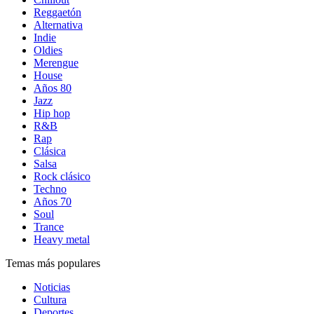
Reggaetón
Alternativa
Indie
Oldies
Merengue
House
Años 80
Jazz
Hip hop
R&B
Rap
Clásica
Salsa
Rock clásico
Techno
Años 70
Soul
Trance
Heavy metal
Temas más populares
Noticias
Cultura
Deportes