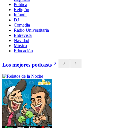
Política
Religión
Infantil
DJ
Comedia
Radio Universitaria
Entrevista
Navidad
Música
Educación
Los mejores podcasts