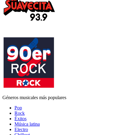
Géneros musicales más populares
Pop
Rock
Éxitos
Música latina
Electro
Chillout