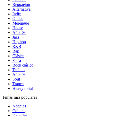
Reggaetón
Alternativa
Indie
Oldies
Merengue
House
Años 80
Jazz
Hip hop
R&B
Rap
Clásica
Salsa
Rock clásico
Techno
Años 70
Soul
Trance
Heavy metal
Temas más populares
Noticias
Cultura
Deportes