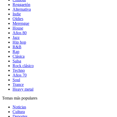
Reggaetón
Alternativa
Indie
Oldies
Merengue
House
Años 80
Jazz
Hip hop
R&B
Rap
Clásica
Salsa
Rock clásico
Techno
Años 70
Soul
Trance
Heavy metal
Temas más populares
Noticias
Cultura
Deportes