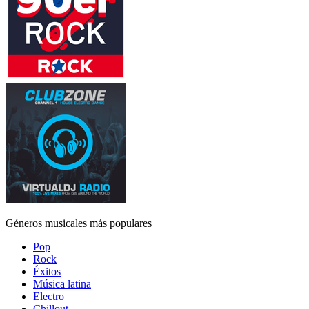
Géneros musicales más populares
Pop
Rock
Éxitos
Música latina
Electro
Chillout