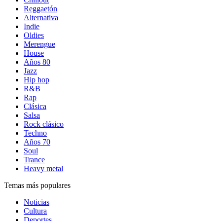
Reggaetón
Alternativa
Indie
Oldies
Merengue
House
Años 80
Jazz
Hip hop
R&B
Rap
Clásica
Salsa
Rock clásico
Techno
Años 70
Soul
Trance
Heavy metal
Temas más populares
Noticias
Cultura
Deportes