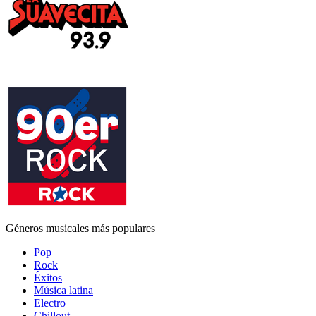
Géneros musicales más populares
Pop
Rock
Éxitos
Música latina
Electro
Chillout