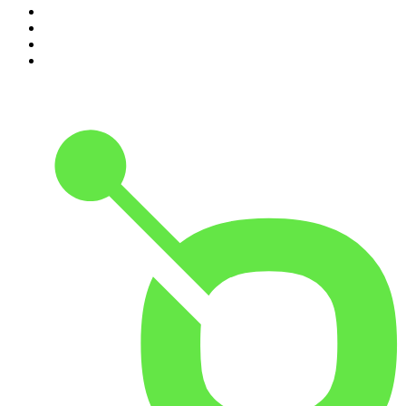
7
.
Chisme Corporativo
8
.
Penitencia
9
.
Las Alucines
10
.
Hermanos de Leche