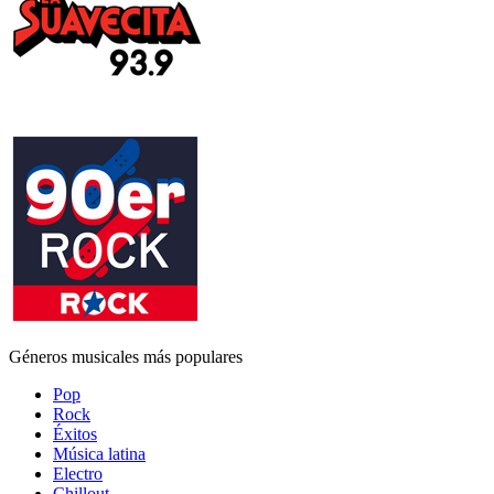
Géneros musicales más populares
Pop
Rock
Éxitos
Música latina
Electro
Chillout