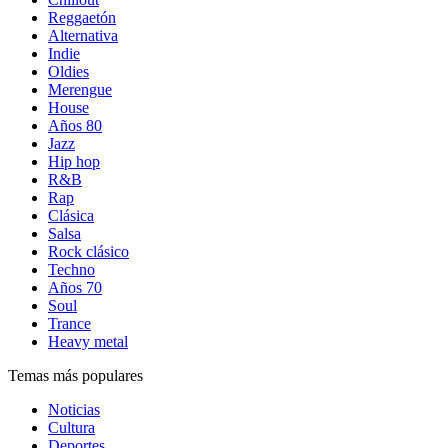
Reggaetón
Alternativa
Indie
Oldies
Merengue
House
Años 80
Jazz
Hip hop
R&B
Rap
Clásica
Salsa
Rock clásico
Techno
Años 70
Soul
Trance
Heavy metal
Temas más populares
Noticias
Cultura
Deportes