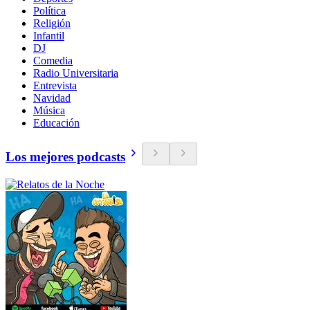
Política
Religión
Infantil
DJ
Comedia
Radio Universitaria
Entrevista
Navidad
Música
Educación
Los mejores podcasts