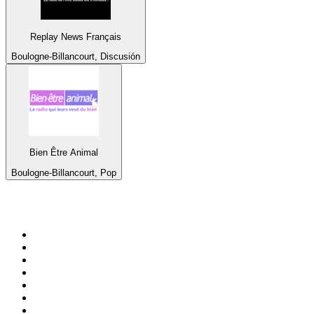
Replay News Français
Boulogne-Billancourt, Discusión
Bien Être Animal
Boulogne-Billancourt, Pop
Top 100 en
radio.net
1
.
Hits FM 106.1
2
.
Heart London
3
.
Mix 106.5 FM
4
.
La Primera 88.5 Fm
5
.
ANTENNE BAYERN - 2000er Hits
6
.
Radio Uva 90.5 FM
7
.
Q 107