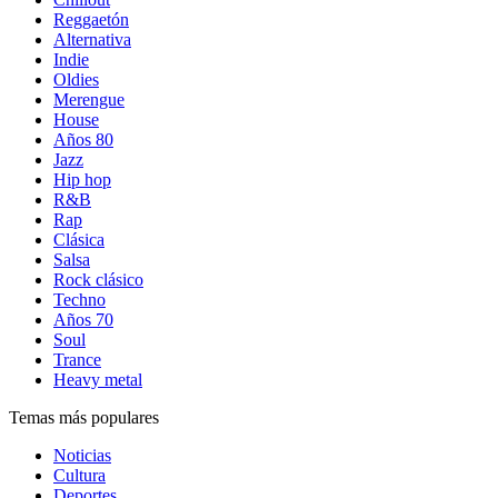
Reggaetón
Alternativa
Indie
Oldies
Merengue
House
Años 80
Jazz
Hip hop
R&B
Rap
Clásica
Salsa
Rock clásico
Techno
Años 70
Soul
Trance
Heavy metal
Temas más populares
Noticias
Cultura
Deportes