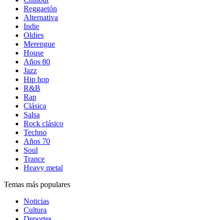
Reggaetón
Alternativa
Indie
Oldies
Merengue
House
Años 80
Jazz
Hip hop
R&B
Rap
Clásica
Salsa
Rock clásico
Techno
Años 70
Soul
Trance
Heavy metal
Temas más populares
Noticias
Cultura
Deportes