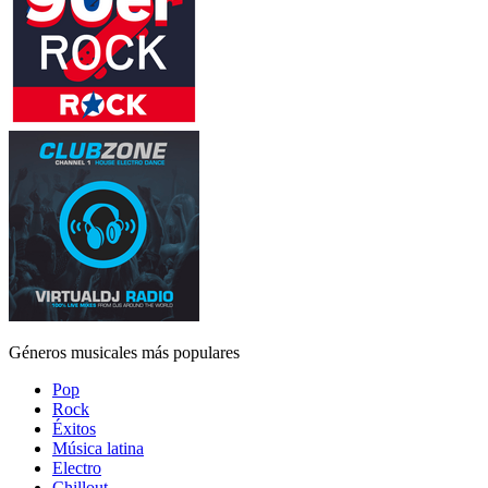
Géneros musicales más populares
Pop
Rock
Éxitos
Música latina
Electro
Chillout