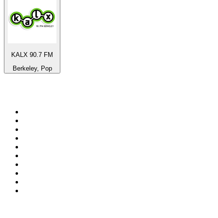
KALX 90.7 FM
Berkeley, Pop
Top 100 en
radio.net
1
.
Hits FM 106.1
2
.
Heart London
3
.
Mix 106.5 FM
4
.
La Primera 88.5 Fm
5
.
ANTENNE BAYERN - 2000er Hits
6
.
Radio Uva 90.5 FM
7
.
Q 107
8
.
ROCK ANTENNE - 90er Rock
9
.
Virtual DJ Radio - Clubzone
10
.
Rock 101
Top 100 podcasts en
México