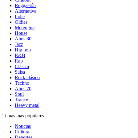
Reggaetón
Alternativa
Indie
Oldies
Merengue
House
Años 80
Jazz
Hip hop
R&B
Rap
Clásica
Salsa
Rock clásico
Techno
Años 70
Soul
Trance
Heavy metal
Temas más populares
Noticias
Cultura
Deportes