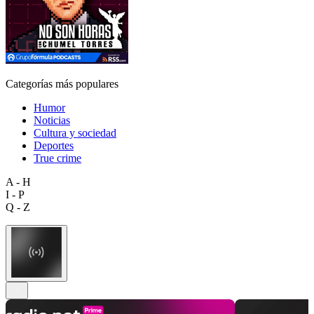
Categorías más populares
Humor
Noticias
Cultura y sociedad
Deportes
True crime
A - H
I - P
Q - Z