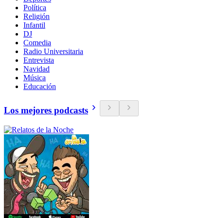
Política
Religión
Infantil
DJ
Comedia
Radio Universitaria
Entrevista
Navidad
Música
Educación
Los mejores podcasts