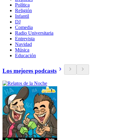
Política
Religión
Infantil
DJ
Comedia
Radio Universitaria
Entrevista
Navidad
Música
Educación
Los mejores podcasts