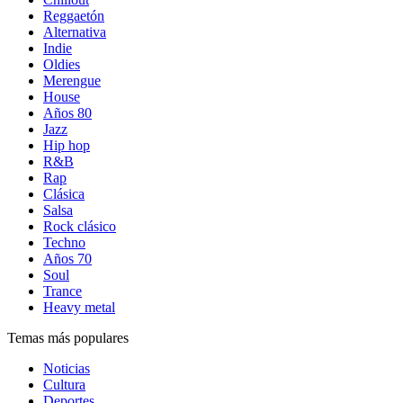
Reggaetón
Alternativa
Indie
Oldies
Merengue
House
Años 80
Jazz
Hip hop
R&B
Rap
Clásica
Salsa
Rock clásico
Techno
Años 70
Soul
Trance
Heavy metal
Temas más populares
Noticias
Cultura
Deportes