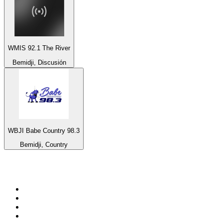
WMIS 92.1 The River
Bemidji, Discusión
WBJI Babe Country 98.3
Bemidji, Country
Top 100 en
radio.net
1
.
Hits FM 106.1
2
.
Mix 106.5 FM
3
.
La Primera 88.5 Fm
4
.
ANTENNE BAYERN - 2000er Hits