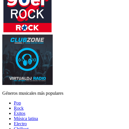
Géneros musicales más populares
Pop
Rock
Éxitos
Música latina
Electro
Chillout