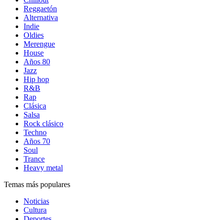
Reggaetón
Alternativa
Indie
Oldies
Merengue
House
Años 80
Jazz
Hip hop
R&B
Rap
Clásica
Salsa
Rock clásico
Techno
Años 70
Soul
Trance
Heavy metal
Temas más populares
Noticias
Cultura
Deportes