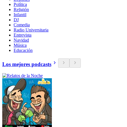
Política
Religión
Infantil
DJ
Comedia
Radio Universitaria
Entrevista
Navidad
Música
Educación
Los mejores podcasts