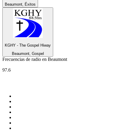
Beaumont, Éxitos
KGHY - The Gospel Hiway
Beaumont, Gospel
Frecuencias de radio en Beaumont
RIRE & CHANSONS
97.6
Top 100 en
radio.net
1
.
Hits FM 106.1
2
.
Heart London
3
.
Mix 106.5 FM
4
.
La Primera 88.5 Fm
5
.
ANTENNE BAYERN - 2000er Hits
6
.
Radio Uva 90.5 FM
7
.
Q 107