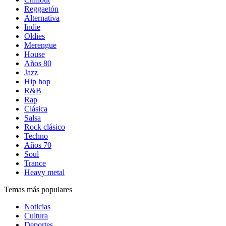
Reggaetón
Alternativa
Indie
Oldies
Merengue
House
Años 80
Jazz
Hip hop
R&B
Rap
Clásica
Salsa
Rock clásico
Techno
Años 70
Soul
Trance
Heavy metal
Temas más populares
Noticias
Cultura
Deportes